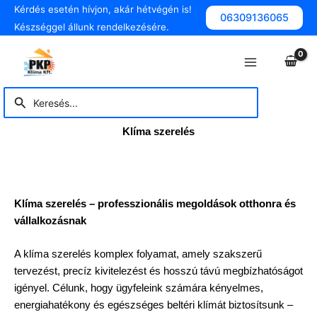
Skip
Kérdés esetén hívjon, akár hétvégén is!
06309136065
to
Készséggel állunk rendelkezésére.
content
Main
Menu
Search
Search
for:
Klíma szerelés
Klíma szerelés – professzionális megoldások otthonra és
vállalkozásnak
A klíma szerelés komplex folyamat, amely szakszerű
tervezést, precíz kivitelezést és hosszú távú megbízhatóságot
igényel. Célunk, hogy ügyfeleink számára kényelmes,
energiahatékony és egészséges beltéri klímát biztosítsunk –