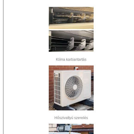
Klíma karbantartás
Hőszivattyú szerelés