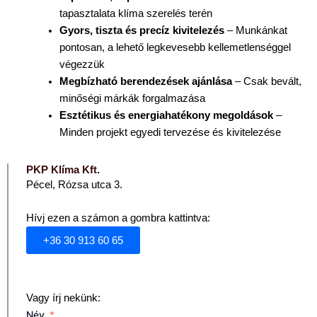
tapasztalata klíma szerelés terén
Gyors, tiszta és precíz kivitelezés
– Munkánkat
pontosan, a lehető legkevesebb kellemetlenséggel
végezzük
Megbízható berendezések ajánlása
– Csak bevált,
minőségi márkák forgalmazása
Esztétikus és energiahatékony megoldások
–
Minden projekt egyedi tervezése és kivitelezése
PKP Klíma Kft.
Pécel,
Rózsa utca 3.
Hívj ezen a számon a gombra kattintva:
+36 30 913 60 65
Vagy írj nekünk:
Név