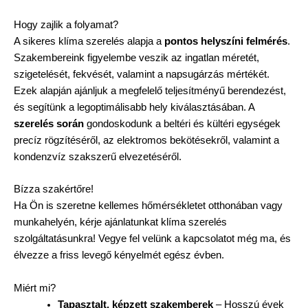
Hogy zajlik a folyamat?
A sikeres klíma szerelés alapja a
pontos helyszíni felmérés
.
Szakembereink figyelembe veszik az ingatlan méretét,
szigetelését, fekvését, valamint a napsugárzás mértékét.
Ezek alapján ajánljuk a megfelelő teljesítményű berendezést,
és segítünk a legoptimálisabb hely kiválasztásában. A
szerelés során
gondoskodunk a beltéri és kültéri egységek
precíz rögzítéséről, az elektromos bekötésekről, valamint a
kondenzvíz szakszerű elvezetéséről.
Bízza szakértőre!
Ha Ön is szeretne kellemes hőmérsékletet otthonában vagy
munkahelyén, kérje ajánlatunkat klíma szerelés
szolgáltatásunkra! Vegye fel velünk a kapcsolatot még ma, és
élvezze a friss levegő kényelmét egész évben.
Miért mi?
Tapasztalt, képzett szakemberek
– Hosszú évek