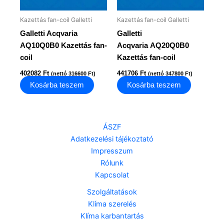
Kazettás fan-coil Galletti
Kazettás fan-coil Galletti
Galletti Acqvaria
Galletti
AQ10Q0B0 Kazettás fan-
Acqvaria AQ20Q0B0
coil
Kazettás fan-coil
402082
Ft
441706
Ft
(nettó
316600
Ft
)
(nettó
347800
Ft
)
Kosárba teszem
Kosárba teszem
ÁSZF
Adatkezelési tájékoztató
Impresszum
Rólunk
Kapcsolat
Szolgáltatások
Klíma szerelés
Klíma karbantartás