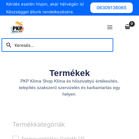
Skip
Kérdés esetén hívjon, akár hétvégén is!
06309136065
to
Készséggel állunk rendelkezésére.
content
Main
Menu
Search
Search
for:
Termékek
PKP Klíma Shop Klíma és hőszivattyú értékesítés,
telepítés szakszerű szervizelés és karbantartás egy
helyen.
Termékkategóriák
Termoventilátor Galletti
(7)