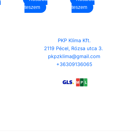
teszem
teszem
PKP Klíma Kft.
2119 Pécel, Rózsa utca 3.
pkpzklima@gmail.com
+36309136065