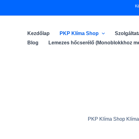
Skip
K
to
content
Kezdőlap
PKP Klíma Shop
Szolgálta
Blog
Lemezes hőcserélő (Monoblokkhoz mé
PKP Klíma Shop Klíma é