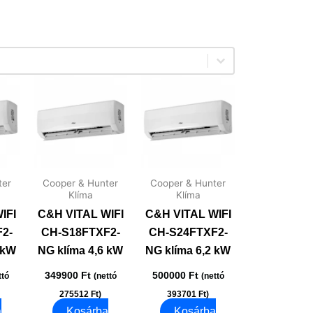
ter
Cooper & Hunter
Cooper & Hunter
Klíma
Klíma
IFI
C&H VITAL WIFI
C&H VITAL WIFI
2-
CH-S18FTXF2-
CH-S24FTXF2-
 kW
NG klíma 4,6 kW
NG klíma 6,2 kW
349900
Ft
500000
Ft
ttó
(nettó
(nettó
275512
Ft
)
393701
Ft
)
a
Kosárba
Kosárba