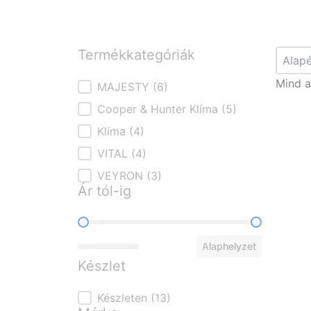
Termékkategóriák
Rend
Sort co
Mind a
Termékkategóriák
MAJESTY
(6)
Cooper & Hunter Klíma
(5)
Klíma
(4)
VITAL
(4)
VEYRON
(3)
Ár tól-ig
Ár tól-ig
Alaphelyzet
Készlet
Készlet
Készleten
(13)