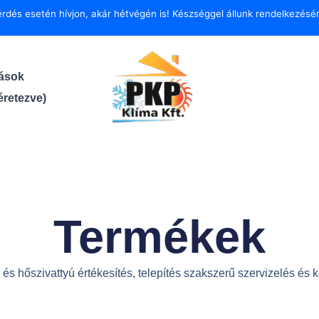
érdés esetén hívjon, akár hétvégén is!
Készséggel állunk rendelkezésér
tások
retezve)
Termékek
s hőszivattyú értékesítés, telepítés szakszerű szervizelés és k