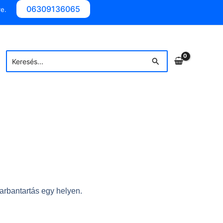
06309136065
e.
Search
Search
for:
arbantartás egy helyen.