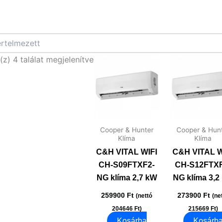
ező
ntent
(z) 4 találat megjelenítve
Cooper & Hunter
Cooper & Hun
Klíma
Klíma
C&H VITAL WIFI
C&H VITAL W
CH-S09FTXF2-
CH-S12FTXF
NG klíma 2,7 kW
NG klíma 3,2
259900
Ft
273900
Ft
(nettó
(ne
204646
Ft
)
215669
Ft
)
Kosárba
Kosárb