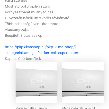
Falra szerelés
Mosható polipropilén szűrő
Környezetbarát műanyag ház
Új vezeték nélküli infravörös távirányító
Több sebességű ventilátor motor
Alacsony zajszint
Beépített 3 utas szelep
https://pkpklimashop.hu/pkp-klima-shop/?
_kategoriak=magasfali-fan-coil-cuperhunter
Kapcsolódó termékek
Magasoldalfali Fan-coil
Magasoldalfali Fan-coil