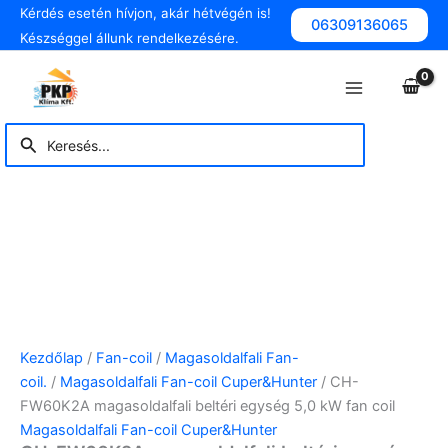
CH-
Skip
Kérdés esetén hívjon, akár hétvégén is!
06309136065
FW60K2A
to
Készséggel állunk rendelkezésére.
magasoldalfali
content
Main
beltéri
egység
Menu
5,0
kW
Search
Search
fan
for:
coil
mennyiség
Kezdőlap
/
Fan-coil
/
Magasoldalfali Fan-
coil.
/
Magasoldalfali Fan-coil Cuper&Hunter
/ CH-
FW60K2A magasoldalfali beltéri egység 5,0 kW fan coil
Magasoldalfali Fan-coil Cuper&Hunter