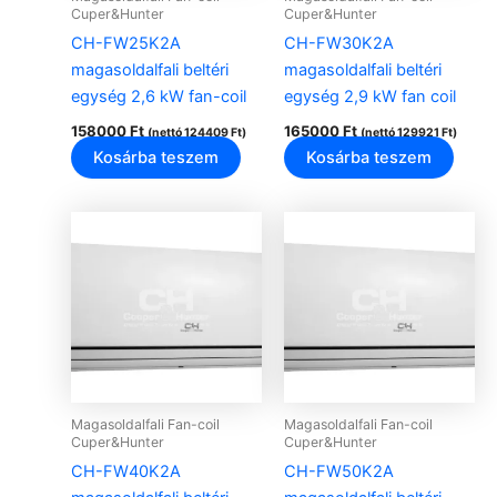
Cuper&Hunter
Cuper&Hunter
CH-FW25K2A
CH-FW30K2A
magasoldalfali beltéri
magasoldalfali beltéri
egység 2,6 kW fan-coil
egység 2,9 kW fan coil
158000
Ft
165000
Ft
(nettó
124409
Ft
)
(nettó
129921
Ft
)
Kosárba teszem
Kosárba teszem
Magasoldalfali Fan-coil
Magasoldalfali Fan-coil
Cuper&Hunter
Cuper&Hunter
CH-FW40K2A
CH-FW50K2A