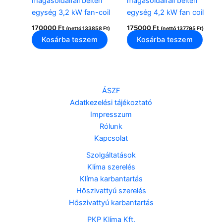
magasoldalfali beltéri
magasoldalfali beltéri
egység 3,2 kW fan-coil
egység 4,2 kW fan coil
170000
Ft
175000
Ft
(nettó
133858
Ft
)
(nettó
137795
Ft
)
Kosárba teszem
Kosárba teszem
ÁSZF
Adatkezelési tájékoztató
Impresszum
Rólunk
Kapcsolat
Szolgáltatások
Klíma szerelés
Klíma karbantartás
Hőszivattyú szerelés
Hőszivattyú karbantartás
PKP Klíma Kft.