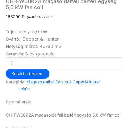
CH-FW60K2A magasoldalfali beltéri egység
5,0 kW fan coil
185000
Ft
(nettó
145669
Ft
)
5,0 kW
Teljesítmény
:
Cooper & Hunter
Gyártó
:
Helység méret
:
40-60 m2
3 év garancia
Garancia
:
Kosárba teszem
Kategória:
Magasoldalfali Fan-coil Cuper&Hunter
Leírás
Paraméterek:
CH-FW60K2A magasoldalfali beltéri egység 5,0 kW fan coil