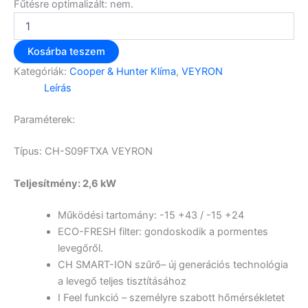
Fűtésre optimalizált
: nem.
Kosárba teszem
Kategóriák:
Cooper & Hunter Klíma
,
VEYRON
Leírás
Paraméterek:
Típus: CH-S09FTXA VEYRON
Teljesítmény
: 2,6 kW
Működési tartomány: -15 +43 / -15 +24
ECO-FRESH filter: gondoskodik a pormentes
levegőről.
CH SMART-ION szűrő– új generációs technológia
a levegő teljes tisztításához
I Feel funkció – személyre szabott hőmérsékletet