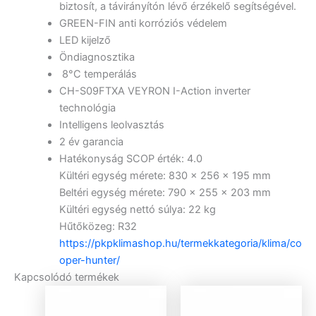
biztosít, a távirányítón lévő érzékelő segítségével.
GREEN-FIN anti korróziós védelem
LED kijelző
Öndiagnosztika
8°C temperálás
CH-S09FTXA VEYRON I-Action inverter
technológia
Intelligens leolvasztás
2 év garancia
Hatékonyság SCOP érték
: 4.0
Kültéri egység mérete
: 830 x 256 x 195 mm
Beltéri egység mérete
: 790 x 255 x 203 mm
Kültéri egység nettó súlya
: 22 kg
Hűtőközeg
: R32
https://pkpklimashop.hu/termekkategoria/klima/co
oper-hunter/
Kapcsolódó termékek