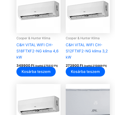
Cooper & Hunter Klíma
Cooper & Hunter Klíma
C&H VITAL WIFI CH-
C&H VITAL WIFI CH-
S18FTXF2-NG klíma 4,6
S12FTXF2-NG klíma 3,2
kW
kW
349900
Ft
273900
Ft
(nettó
275512
Ft
)
(nettó
215669
Ft
)
Kosárba teszem
Kosárba teszem