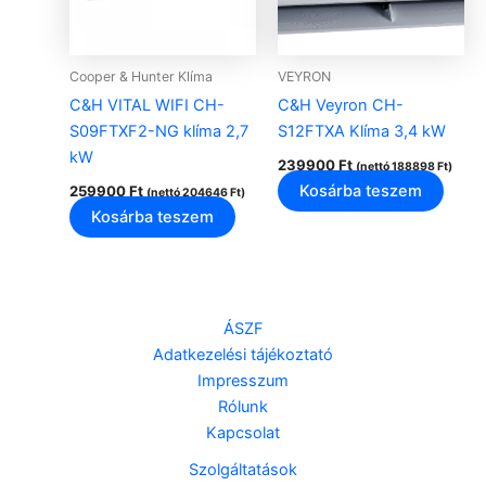
Cooper & Hunter Klíma
VEYRON
C&H VITAL WIFI CH-
C&H Veyron CH-
S09FTXF2-NG klíma 2,7
S12FTXA Klíma 3,4 kW
kW
239900
Ft
(nettó
188898
Ft
)
Kosárba teszem
259900
Ft
(nettó
204646
Ft
)
Kosárba teszem
ÁSZF
Adatkezelési tájékoztató
Impresszum
Rólunk
Kapcsolat
Szolgáltatások