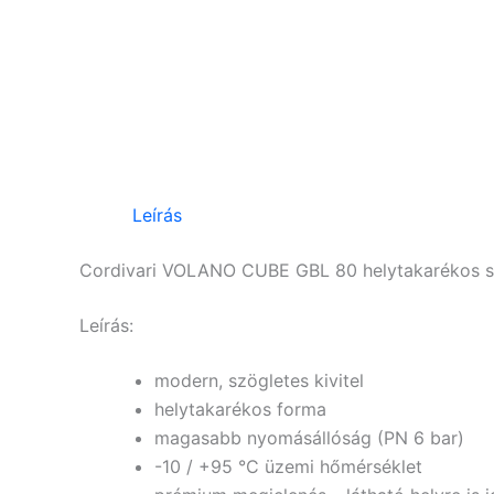
Leírás
Cordivari VOLANO CUBE GBL 80 helytakarékos szög
Leírás:
modern, szögletes kivitel
helytakarékos forma
magasabb nyomásállóság (PN 6 bar)
-10 / +95 °C üzemi hőmérséklet