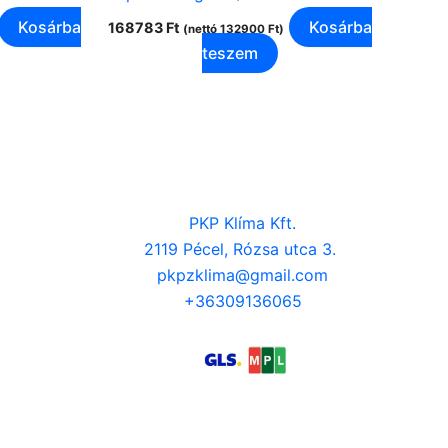
Kosárba
Kosárba
168783
Ft
(nettó
132900
Ft
)
teszem
PKP Klíma Kft.
2119 Pécel, Rózsa utca 3.
pkpzklima@gmail.com
+36309136065