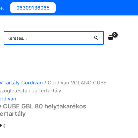
06309136065
e.
Search
Search
for:
V tartály Cordivari
/ Cordivari VOLANO CUBE
zögletes fali puffertartály
rdivari
 CUBE GBL 80 helytakarékos
fertartály
Ft
)