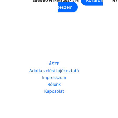
Kosárba
386990
Ft
14
(nettó
304717
Ft
)
teszem
ÁSZF
Adatkezelési tájékoztató
Impresszum
Rólunk
Kapcsolat