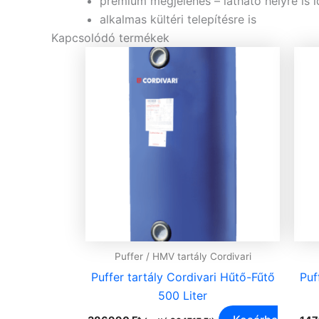
prémium megjelenés – látható helyre is i
alkalmas kültéri telepítésre is
Kapcsolódó termékek
Puffer / HMV tartály Cordivari
Puffer tartály Cordivari Hűtő-Fűtő
Puf
500 Liter