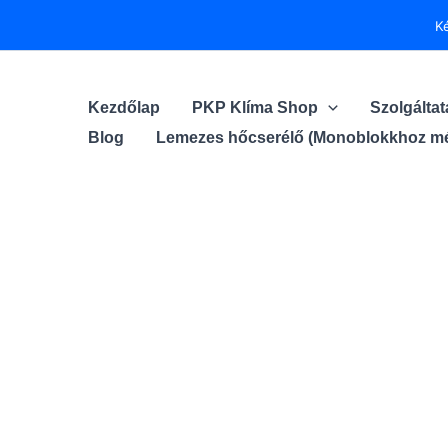
Skip
K
to
content
Kezdőlap
PKP Klíma Shop
Szolgálta
Blog
Lemezes hőcserélő (Monoblokkhoz mé