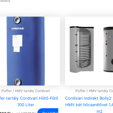
deális
Puffer / HMV tartály Cordivari
Puffer / HMV tartály Co
fer tartály Cordivari Hűtő-Fűtő
Cordivari indirekt Bolly
100 Liter
HMV két hőcserélővel 1,
m2