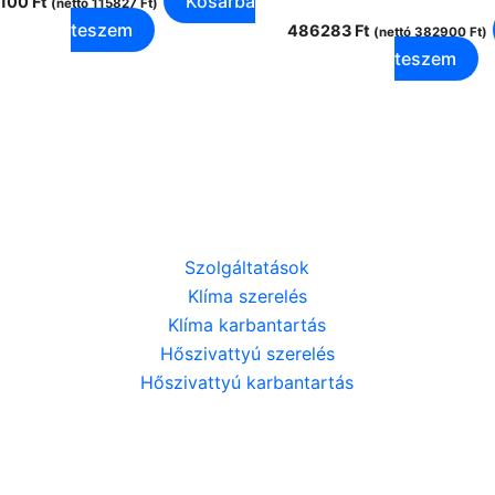
Kosárba
7100
Ft
(nettó
115827
Ft
)
teszem
486283
Ft
(nettó
382900
Ft
)
teszem
Szolgáltatások
Klíma szerelés
Klíma karbantartás
Hőszivattyú szerelés
Hőszivattyú karbantartás