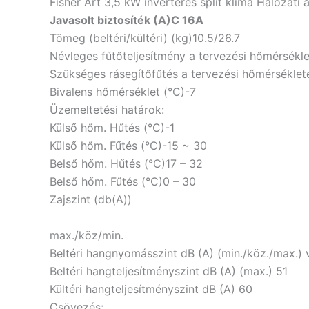
Fisher Art 3,5 kW inverteres split klíma Hálózati 
Javasolt biztosíték (A)
C 16A
Tömeg (beltéri/kültéri) (kg)
10.5/26.7
Névleges fűtőteljesítmény a tervezési hőmérsékl
Szükséges rásegítőfűtés a tervezési hőmérséklet
Bivalens hőmérséklet (°C)
-7
Üzemeltetési határok:
Külső hőm. Hűtés (°C)
-1
Külső hőm. Fűtés (°C)
-15 ~ 30
Belső hőm. Hűtés (°C)
17 – 32
Belső hőm. Fűtés (°C)
0 – 30
Zajszint (db(A))
max./köz/min.
Beltéri hangnyomásszint dB (A) (min./köz./max.) v
Beltéri hangteljesítményszint dB (A) (max.)
51
Kültéri hangteljesítményszint dB (A)
60
Csövezés: