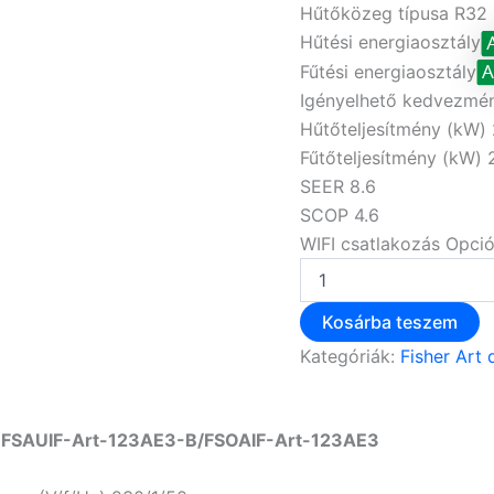
Hűtőközeg típusa
R32
Hűtési energiaosztály
Fűtési energiaosztály
Igényelhető kedvezmén
Hűtőteljesítmény (kW)
Fűtőteljesítmény (kW)
SEER
8.6
SCOP
4.6
WIFI csatlakozás
Opci
Kosárba teszem
Kategóriák:
Fisher Art 
acit FSAUIF-Art-123AE3-B/FSOAIF-Art-123AE3