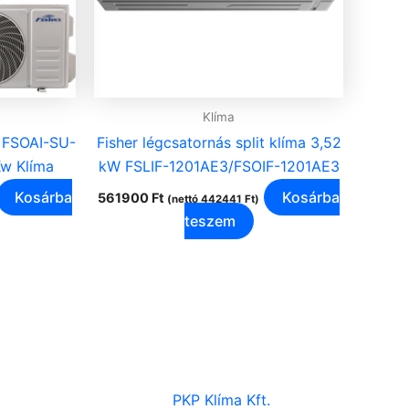
Klíma
/ FSOAI-SU-
Fisher légcsatornás split klíma 3,52
w Klíma
kW FSLIF-1201AE3/FSOIF-1201AE3
Kosárba
Kosárba
561900
Ft
(nettó
442441
Ft
)
teszem
PKP Klíma Kft.