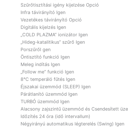
Szűrőtisztítási igény kijelzése
Opció
Infra távirányító
Igen
Vezetékes távirányító
Opció
Digitális kijelzés
Igen
„COLD PLAZMA” ionizátor
Igen
„Hideg-katalitikus” szűrő
Igen
Porszűrő
I gen
Öntisztító funkció
Igen
Meleg indítás
Igen
„Follow me” funkció
Igen
8°C temperáló fűtés
Igen
Éjszakai üzemmód (SLEEP)
Igen
Párátlanító üzemmód
Igen
TURBÓ üzemmód
Igen
Alacsony zajszintű üzemmód és Csendesített 
Időzítés
24 óra (idő intervallum)
Négyirányú automatikus légterelés (Swing)
Igen