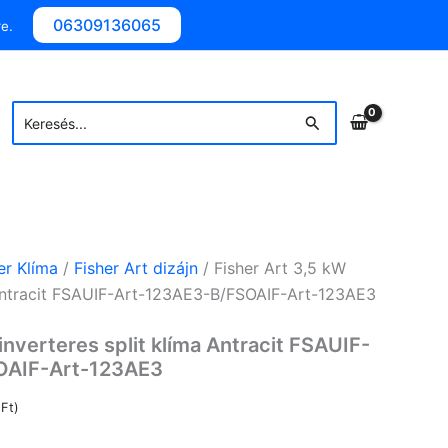
06309136065
e.
Search
Search
for:
er Klíma
/
Fisher Art dizájn
/ Fisher Art 3,5 kW
a Antracit FSAUIF-Art-123AE3-B/FSOAIF-Art-123AE3
inverteres split klíma Antracit FSAUIF-
OAIF-Art-123AE3
3
Ft
)