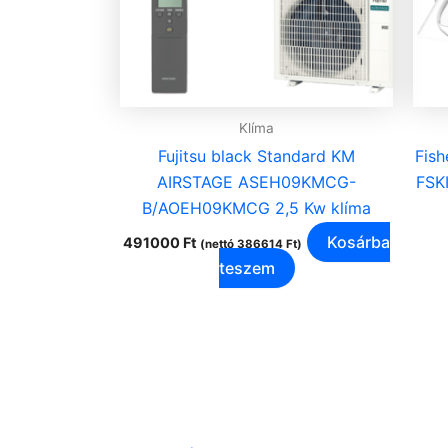
Klíma
Fujitsu black Standard KM
Fish
AIRSTAGE ASEH09KMCG-
FSK
B/AOEH09KMCG 2,5 Kw klíma
Kosárba
491000
Ft
(nettó
386614
Ft
)
teszem