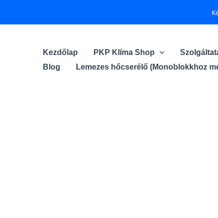
Skip
K
to
content
Kezdőlap
PKP Klíma Shop
Szolgálta
Blog
Lemezes hőcserélő (Monoblokkhoz mé