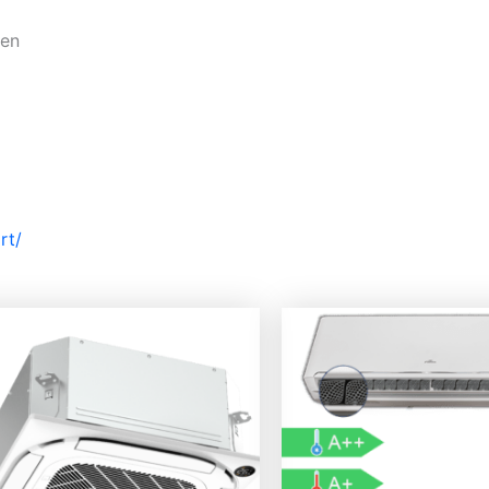
gen
rt/