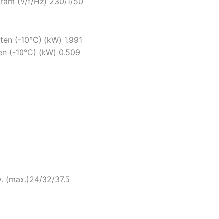
áram (V/f/Hz)
230/1/50
eten (-10°C) (kW)
1.991
en (-10°C) (kW)
0.509
. (max.)
24/32/37.5