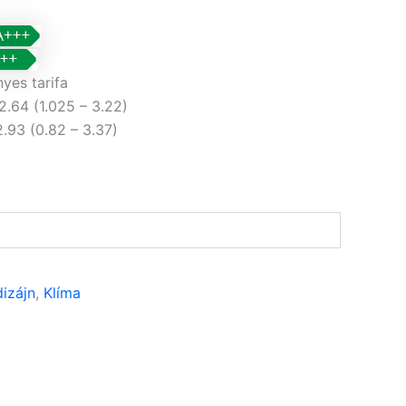
yes tarifa
2.64 (1.025 – 3.22)
2.93 (0.82 – 3.37)
ó
dizájn
,
Klíma