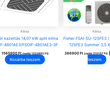
Klíma
Klíma
er kazettás 14,07 kW split klíma
Fisher FSAI-SU-125FE3 
IF-4801AE3/FSOIF-4801AE3-3F
125FE3 Summer 3,5 K
1565900
Ft
266900
Ft
(nettó
1232992
Ft
)
(nettó
210157
Ft
)
Kosárba teszem
teszem