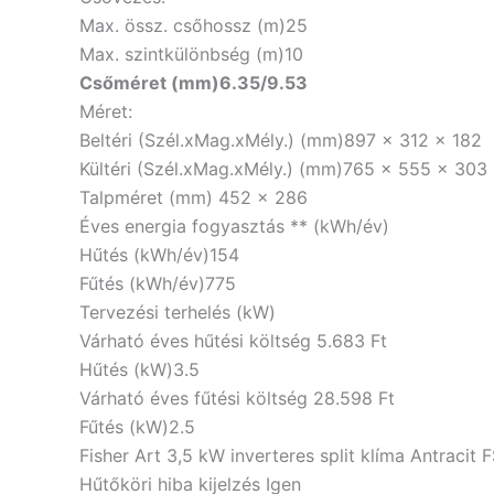
Max. össz. csőhossz (m)
25
Max. szintkülönbség (m)
10
Csőméret (mm)
6.35/9.53
Méret:
Beltéri (Szél.xMag.xMély.) (mm)
897 x 312 x 182
Kültéri (Szél.xMag.xMély.) (mm)
765 x 555 x 303
Talpméret (mm)
452 x 286
Éves energia fogyasztás ** (kWh/év)
Hűtés (kWh/év)
154
Fűtés (kWh/év)
775
Tervezési terhelés (kW)
Várható éves hűtési költség
5.683 Ft
Hűtés (kW)
3.5
Várható éves fűtési költség
28.598 Ft
Fűtés (kW)
2.5
Fisher Art 3,5 kW inverteres split klíma Antrac
Hűtőköri hiba kijelzés
Igen