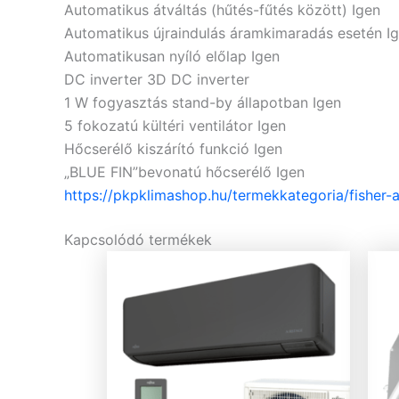
Automatikus átváltás (hűtés-fűtés között)
Igen
Automatikus újraindulás áramkimaradás esetén
I
Automatikusan nyíló előlap
Igen
DC inverter
3D DC inverter
1 W fogyasztás stand-by állapotban
Igen
5 fokozatú kültéri ventilátor
Igen
Hőcserélő kiszárító funkció
Igen
„BLUE FIN”bevonatú hőcserélő
Igen
https://pkpklimashop.hu/termekkategoria/fisher-a
Kapcsolódó termékek