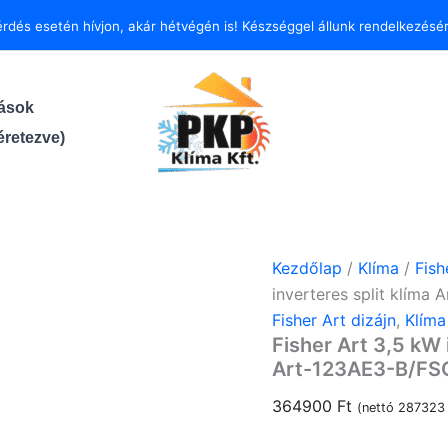
Fisher
érdés esetén hívjon, akár hétvégén is!
Készséggel állunk rendelkezésér
Art
3,5
kW
inverteres
tások
split
klíma
retezve)
Antracit
FSAUIF-
Art-
123AE3-
B/FSOAIF-
Art-
Kezdőlap
/
Klíma
/
Fish
123AE3
mennyiség
inverteres split klím
Fisher Art dizájn
,
Klíma
Fisher Art 3,5 kW 
Art-123AE3-B/FS
364900
Ft
(nettó
28732