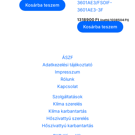
3601AE3/FSOIF-
Kosárba teszem
3601AE3-3F
1318900
Ft
(nettó
1038504
Ft
)
Kosárba teszem
ÁSZF
Adatkezelési tájékoztató
Impresszum
Rólunk
Kapcsolat
Szolgáltatások
Klíma szerelés
Klíma karbantartás
Hőszivattyú szerelés
Hőszivattyú karbantartás