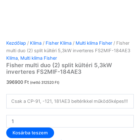
Kezdőlap
/
Klíma
/
Fisher Klíma
/
Multi klíma Fisher
/ Fisher
multi duo (2) split kültéri 5,3kW inverteres FS2MIF-184AE3
Klíma
,
Multi klíma Fisher
Fisher multi duo (2) split kültéri 5,3kW
inverteres FS2MIF-184AE3
396900
Ft
(nettó
312520
Ft
)
Csak a CP-91, -121, 181AE3 beltérikkel működőképes!!!
Kosárba teszem