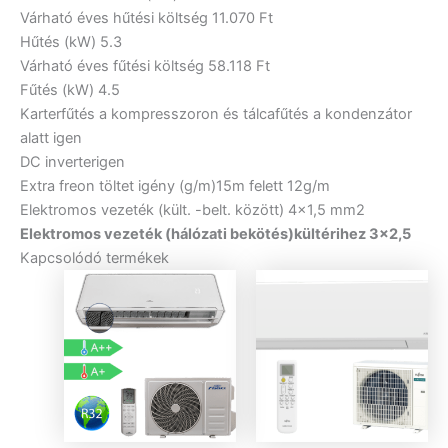
Várható éves hűtési költség
11.070 Ft
Hűtés (kW)
5.3
Várható éves fűtési költség
58.118 Ft
Fűtés (kW)
4.5
Karterfűtés a kompresszoron és tálcafűtés a kondenzátor
alatt
igen
DC inverter
igen
Extra freon töltet igény (g/m)
15m felett 12g/m
Elektromos vezeték (kült. -belt. között)
4×1,5 mm2
Elektromos vezeték (hálózati bekötés)
kültérihez 3×2,5
Kapcsolódó termékek