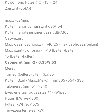
Külső hőm. Fűtés (°C)
-15 ~ 24
Zajszint (db(A))
max./köz/min.
Kültéri hangnyomásszint dB(A)
54
Kültéri hangteljesítményszint dB(A)
65
Csövezés:
Max. össz. csőhossz (m)
40/25 (max.csőhossz/beltéri)
Max. szintkülönbség (m)
10 (beltéri-beltéri)
15 (beltéri-kültéri)
Csőméret (mm)
2x 6.35/9.53
Méret:
Tömeg (beltéri/kültéri) (kg)
35
Kültéri (Szél.xMag.xMély.) (mm)
805x554x330
Talpméret (mm)
514×340
Éves energia fogyasztás ** (kWh/év)
Hűtés (kWh/év)
300
Fűtés (kWh/év)
1575
Tervezési terhelés (kW)