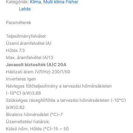
Kategóriák:
Klíma
,
Multi klíma Fisher
Leírás
Paraméterek
Teljesítményfelvétel:
Üzemi áramfelvétel (A)
Hűtés
7.3
Max. áramfelvétel (A)
13
Javasolt biztosíték (A)
C 20A
Hálózati áram (V/f/Hz)
230/1/50
Inverteres
Igen
Névleges fűtőteljesítmény a tervezési hőmérsékleten
(-10°C) (kW)
3.68
Szükséges rásegítőfűtés a tervezési hőmérsékleten (-10°C)
(kW)
0.82
Bivalens hőmérséklet (°C)
-7
Üzemeltetési határok:
Külső hőm. Hűtés (°C)
-15 ~ 50