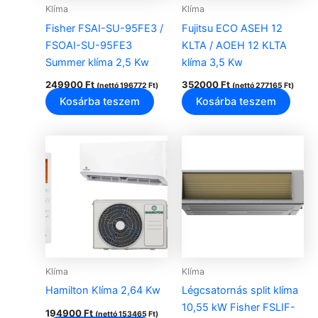
Klíma
Klíma
Fisher FSAI-SU-95FE3 /
Fujitsu ECO ASEH 12
FSOAI-SU-95FE3
KLTA / AOEH 12 KLTA
Summer klíma 2,5 Kw
klíma 3,5 Kw
249900
Ft
352000
Ft
(nettó
196772
Ft
)
(nettó
277165
Ft
)
Kosárba teszem
Kosárba teszem
Klíma
Klíma
Hamilton Klíma 2,64 Kw
Légcsatornás split klíma
10,55 kW Fisher FSLIF-
194900
Ft
(nettó
153465
Ft
)