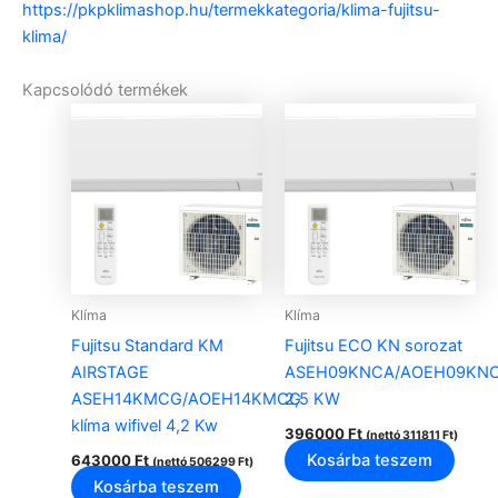
https://pkpklimashop.hu/termekkategoria/klima-fujitsu-
klima/
Kapcsolódó termékek
Klíma
Klíma
Fujitsu Standard KM
Fujitsu ECO KN sorozat
AIRSTAGE
ASEH09KNCA/AOEH09KN
ASEH14KMCG/AOEH14KMCG
2,5 KW
klíma wifivel 4,2 Kw
396000
Ft
(nettó
311811
Ft
)
Kosárba teszem
643000
Ft
(nettó
506299
Ft
)
Kosárba teszem