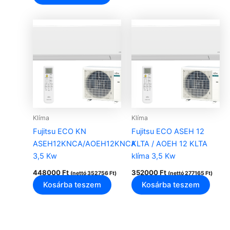
Klíma
Klíma
Fujitsu ECO KN
Fujitsu ECO ASEH 12
ASEH12KNCA/AOEH12KNCA
KLTA / AOEH 12 KLTA
3,5 Kw
klíma 3,5 Kw
448000
Ft
352000
Ft
(nettó
352756
Ft
)
(nettó
277165
Ft
)
Kosárba teszem
Kosárba teszem