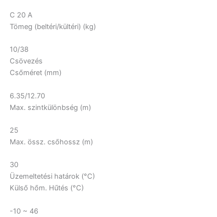
C 20 A
Tömeg (beltéri/kültéri) (kg)
10/38
Csövezés
Csőméret (mm)
6.35/12.70
Max. szintkülönbség (m)
25
Max. össz. csőhossz (m)
30
Üzemeltetési határok (°C)
Külső hőm. Hűtés (°C)
-10 ~ 46