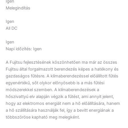
Igen
Melegindítás
Igen
All DC
Igen
Napi időzítés:
Igen
A Fujitsu fejlesztésének köszönhetően ma már az összes
Fujitsu által forgalmazott berendezés képes a hatékony és
gazdaságos fűtésre. A klímaberendezéssel előállított fűtés
egyenértékű, sőt olykor előnyösebb is a más fűtési
módszerekkel szemben. A klímaberendezések a
hőszivattyú elv alapján végzik a fűtést, ami annyit jelent,
hogy az elektromos energiát nem a hő előállítására, hanem
a hő szállítására használják fel, így a bevitt energiának a
többszöröse kapható meg melegként.