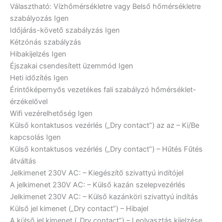
Választható: Vízhőmérsékletre vagy Belső hőmérsékletre
szabályozás
Igen
Időjárás-követő szabályzás
Igen
Kétzónás szabályzás
Hibakijelzés
Igen
Éjszakai csendesített üzemmód
Igen
Heti időzítés
Igen
Érintőképernyős vezetékes fali szabályzó hőmérséklet-
érzékelővel
Wifi vezérelhetőség
Igen
Külső kontaktusos vezérlés („Dry contact”) az az – Ki/Be
kapcsolás
Igen
Külső kontaktusos vezérlés („Dry contact”) – Hűtés Fűtés
átváltás
Jelkimenet 230V AC: – Kiegészítő szivattyú indítójel
A jelkimenet 230V AC: – Külső kazán szelepvezérlés
Jelkimenet 230V AC: – Külső kazánköri szivattyú indítás
Külső jel kimenet („Dry contact”) – Hibajel
A külső jel kimenet („Dry contact”) – Leolvasztás kijelzése