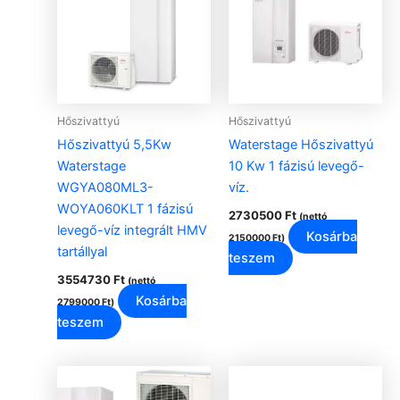
Hőszivattyú
Hőszivattyú
Hőszivattyú 5,5Kw
Waterstage Hőszivattyú
Waterstage
10 Kw 1 fázisú levegő-
WGYA080ML3-
víz.
WOYA060KLT 1 fázisú
2730500
Ft
(nettó
levegő-víz integrált HMV
Kosárba
2150000
Ft
)
tartállyal
teszem
3554730
Ft
(nettó
Kosárba
2799000
Ft
)
teszem