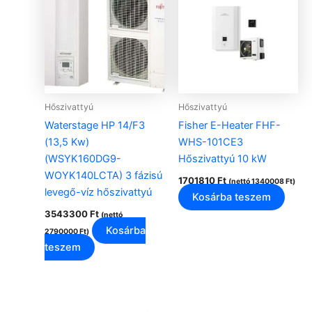
Hőszivattyú
Hőszivattyú
Waterstage HP 14/F3
Fisher E-Heater FHF-
(13,5 Kw)
WHS-101CE3
(WSYK160DG9-
Hőszivattyú 10 kW
WOYK140LCTA) 3 fázisú
1701810
Ft
(nettó
1340008
Ft
)
levegő-víz hőszivattyú
Kosárba teszem
3543300
Ft
(nettó
Kosárba
2790000
Ft
)
teszem