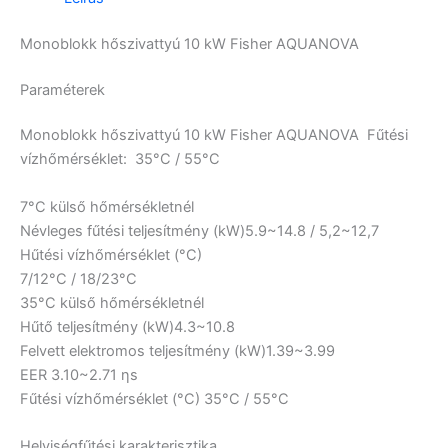
Monoblokk hőszivattyú 10 kW Fisher AQUANOVA
Paraméterek
Monoblokk hőszivattyú 10 kW Fisher AQUANOVA Fűtési
vízhőmérséklet:
35°C / 55°C
7°C külső hőmérsékletnél
Névleges fűtési teljesítmény (kW)
5.9~14.8 / 5,2~12,7
Hűtési vízhőmérséklet (°C)
7/12°C / 18/23°C
35°C külső hőmérsékletnél
Hűtő teljesítmény (kW)
4.3~10.8
Felvett elektromos teljesítmény (kW)
1.39~3.99
EER
3.10~2.71
ηs
Fűtési vízhőmérséklet (°C)
35°C / 55°C
Helyiségfűtési karakterisztika