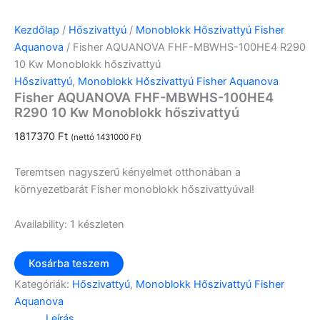
Kezdőlap
/
Hőszivattyú
/
Monoblokk Hőszivattyú Fisher
Aquanova
/ Fisher AQUANOVA FHF-MBWHS-100HE4 R290
10 Kw Monoblokk hőszivattyú
Hőszivattyú
,
Monoblokk Hőszivattyú Fisher Aquanova
Fisher AQUANOVA FHF-MBWHS-100HE4
R290 10 Kw Monoblokk hőszivattyú
1817370
Ft
(nettó
1431000
Ft
)
Teremtsen nagyszerű kényelmet otthonában a
környezetbarát Fisher monoblokk hőszivattyúval!
Availability:
1 készleten
Kosárba teszem
Kategóriák:
Hőszivattyú
,
Monoblokk Hőszivattyú Fisher
Aquanova
Leírás