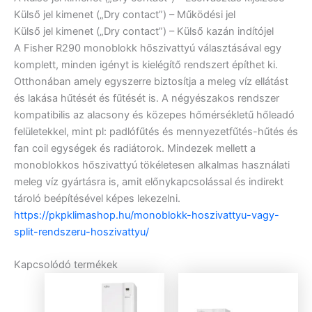
Külső jel kimenet („Dry contact”) – Működési jel
Külső jel kimenet („Dry contact”) – Külső kazán indítójel
A Fisher R290 monoblokk hőszivattyú választásával egy
komplett, minden igényt is kielégítő rendszert építhet ki.
Otthonában amely egyszerre biztosítja a meleg víz ellátást
és lakása hűtését és fűtését is. A négyészakos rendszer
kompatibilis az alacsony és közepes hőmérsékletű hőleadó
felületekkel, mint pl: padlófűtés és mennyezetfűtés-hűtés és
fan coil egységek és radiátorok. Mindezek mellett a
monoblokkos hőszivattyú tökéletesen alkalmas használati
meleg víz gyártásra is, amit előnykapcsolással és indirekt
tároló beépítésével képes lekezelni.
https://pkpklimashop.hu/monoblokk-hoszivattyu-vagy-
split-rendszeru-hoszivattyu/
Kapcsolódó termékek