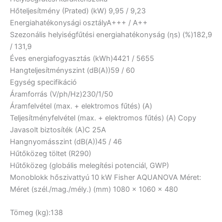
Hőteljesítmény (Prated) (kW)
9,95 / 9,23
Energiahatékonysági osztály
A+++ / A++
Szezonális helyiségfűtési energiahatékonyság (ηs) (%)
182,9
/ 131,9
Éves energiafogyasztás (kWh)
4421 / 5655
Hangteljesítményszint (dB(A))
59 / 60
Egység specifikáció
Áramforrás (V/ph/Hz)
230/1/50
Áramfelvétel (max. + elektromos fűtés) (A)
Teljesítményfelvétel (max. + elektromos fűtés) (A) Copy
Javasolt biztosíték (A)
C 25A
Hangnyomásszint (dB(A))
45 / 46
Hűtőközeg töltet (R290)
Hűtőközeg (globális melegítési potenciál, GWP)
Monoblokk hőszivattyú 10 kW Fisher AQUANOVA Méret:
Méret (szél./mag./mély.) (mm)
1080 x 1060 x 480
Tömeg (kg):
138