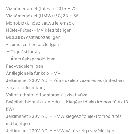
Vízhőmérséklet (fűtés) (°C)
15 ~ 70
Vízhőmérséklet (HMW) (°C)
28 ~ 65
Monoblokk hőszivattyú jellemzők
Hűtés-Fűtés-HMV készítés
Igen
MODBUS csatlakozás
Igen
– Lemezes hőcserélő
Igen
– Tágulási tartály
– Áramláskapcsoló
Igen
Fagyvédelem
Igen
Antilegionella funkció HMV
Jelkimenet 230V AC: – Zóna szelep vezérlés és (hűtésben
zárja a radiátorkört)
Változtatható térfogatáramú szivattyúval.
Beépített hidraulikus modul: – Kiegészítő elektromos fűtés (3
kW)
Jelkimenet 230V AC: – HMW kiegészítő elektromos fűtés
indítójel
igen
Jelkimenet 230V AC: – HMW váltószelep vezérlés
igen