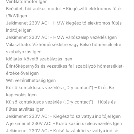
Ventilátormotor
Igen
Beépített hidraulikus modul: – Kiegészítő elektromos fűtés
(3kW)
Igen
Jelkimenet 230V AC: – HMW kiegészítő elektromos fűtés
indítójel
Igen
Jelkimenet 230V AC: – HMW váltószelep vezérlés
Igen
Választható: Vízhőmérsékletre vagy Belső hőmérsékletre
szabályozás
Igen
Időjárás-követő szabályzás
Igen
Érintőképernyős és vezetékes fali szabályzó hőmérséklet-
érzékelővel
Igen
Wifi vezérelhetőség
Igen
Külső kontaktusos vezérlés („Dry contact”) – Ki és Be
kapcsolás
Igen
Külső kontaktusos vezérlés („Dry contact”) – Hűtés és
Fűtés átváltás
Igen
Jelkimenet 230V AC: – Kiegészítő szivattyú indítójel
Igen
A jelkimenet 230V AC: – Külső kazán szelepvezérlés
Igen
Jelkimenet 230V AC: – Külső kazánköri szivattyú indítás