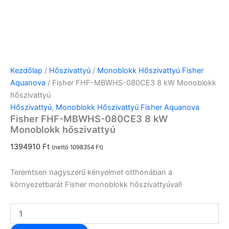
Kezdőlap
/
Hőszivattyú
/
Monoblokk Hőszivattyú Fisher
Aquanova
/ Fisher FHF-MBWHS-080CE3 8 kW Monoblokk
hőszivattyú
Hőszivattyú
,
Monoblokk Hőszivattyú Fisher Aquanova
Fisher FHF-MBWHS-080CE3 8 kW
Monoblokk hőszivattyú
1394910
Ft
(nettó
1098354
Ft
)
Teremtsen nagyszerű kényelmet otthonában a
környezetbarát Fisher monoblokk hőszivattyúval!