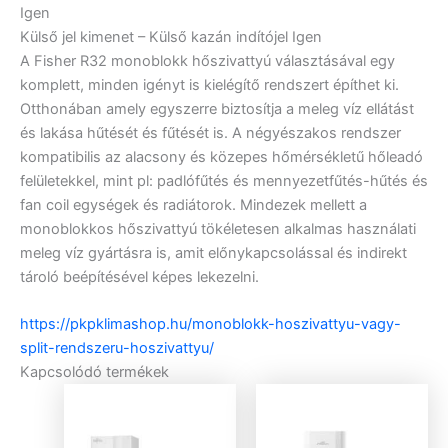
Igen
Külső jel kimenet – Külső kazán indítójel
Igen
A Fisher R32 monoblokk hőszivattyú választásával egy
komplett, minden igényt is kielégítő rendszert építhet ki.
Otthonában amely egyszerre biztosítja a meleg víz ellátást
és lakása hűtését és fűtését is. A négyészakos rendszer
kompatibilis az alacsony és közepes hőmérsékletű hőleadó
felületekkel, mint pl: padlófűtés és mennyezetfűtés-hűtés és
fan coil egységek és radiátorok. Mindezek mellett a
monoblokkos hőszivattyú tökéletesen alkalmas használati
meleg víz gyártásra is, amit előnykapcsolással és indirekt
tároló beépítésével képes lekezelni.
https://pkpklimashop.hu/monoblokk-hoszivattyu-vagy-
split-rendszeru-hoszivattyu/
Kapcsolódó termékek