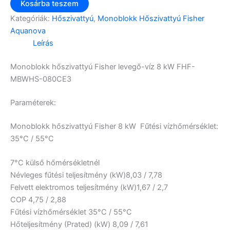
Kosárba teszem
Kategóriák:
Hőszivattyú
,
Monoblokk Hőszivattyú Fisher
Aquanova
Leírás
Monoblokk hőszivattyú Fisher levegő-víz 8 kW FHF-
MBWHS-080CE3
Paraméterek:
Monoblokk hőszivattyú Fisher 8 kW Fűtési vízhőmérséklet:
35°C / 55°C
7°C külső hőmérsékletnél
Névleges fűtési teljesítmény (kW)
8,03 / 7,78
Felvett elektromos teljesítmény (kW)
1,67 / 2,7
COP
4,75 / 2,88
Fűtési vízhőmérséklet
35°C / 55°C
Hőteljesítmény (Prated) (kW)
8,09 / 7,61