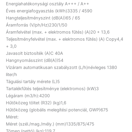
Energiahatékonysági osztály
A+++ / A++
Éves energiafogyasztás (kWh)
3335 / 4590
Hangteljesítményszint (dB(A))
65 / 65
Áramforrás (V/ph/Hz)
230/1/50
Áramfelvétel (max. + elektromos fűtés) (A)
20 + 13,6
Teljesítményfelvétel (max. + elektromos fűtés) (A) Copy
4,4
+ 3,0
Javasolt biztosíték (A)
C 40A
Hangnyomásszint (dB(A))
54
Vízáram automatikusan szabályzott (L/h)
névleges 1380
liter/h
Tágulási tartály mérete (L)
5
Tartalékfűtés teljesítménye (elektromos) (kW)
3
Légáram (m3/h):
4200
Hűtőközeg töltet (R32) (kg)
1,6
Hűtőközeg (globális melegítési potenciál, GWP)
675
Méret:
Méret (szél./mag./mély.) (mm)
1335/875/475
Tömeg (nettó) (kg):
119,7