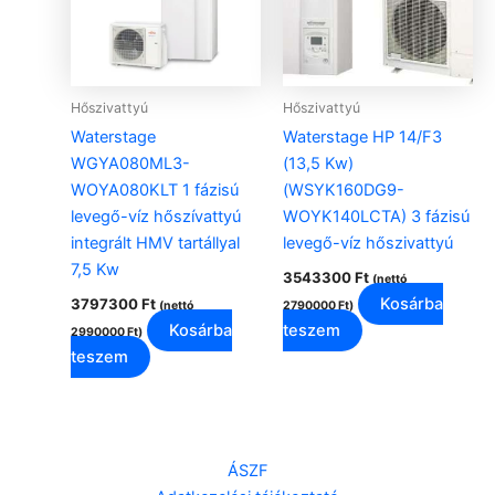
Hőszivattyú
Hőszivattyú
Waterstage
Waterstage HP 14/F3
WGYA080ML3-
(13,5 Kw)
WOYA080KLT 1 fázisú
(WSYK160DG9-
levegő-víz hőszívattyú
WOYK140LCTA) 3 fázisú
integrált HMV tartállyal
levegő-víz hőszivattyú
7,5 Kw
3543300
Ft
(nettó
Kosárba
3797300
Ft
(nettó
2790000
Ft
)
Kosárba
teszem
2990000
Ft
)
teszem
ÁSZF