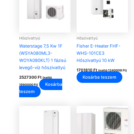
Hőszivattyú
Hőszivattyú
Waterstage 7,5 Kw 1F
Fisher E-Heater FHF-
(WSYA080ML3-
WHS-101CE3
WOYA080KLT) 1 fázisú
Hőszivattyú 10 kW
levegő-víz hőszivattyú
1701810
Ft
(nettó
1340008
Ft
)
Kosárba teszem
2527300
Ft
(nettó
Kosárba
1990000
Ft
)
teszem