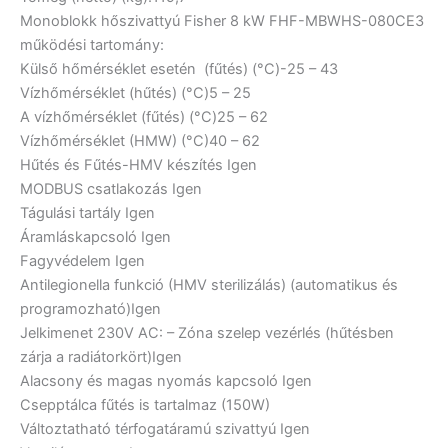
Monoblokk hőszivattyú Fisher 8 kW FHF-MBWHS-080CE3
működési tartomány:
Külső hőmérséklet esetén (fűtés) (°C)
-25 – 43
Vízhőmérséklet (hűtés) (°C)
5 – 25
A vízhőmérséklet (fűtés) (°C)
25 – 62
Vízhőmérséklet (HMW) (°C)
40 – 62
Hűtés és Fűtés-HMV készítés
Igen
MODBUS csatlakozás
Igen
Tágulási tartály
Igen
Áramláskapcsoló
Igen
Fagyvédelem
Igen
Antilegionella funkció (HMV sterilizálás) (automatikus és
programozható)
Igen
Jelkimenet 230V AC: – Zóna szelep vezérlés (hűtésben
zárja a radiátorkört)
Igen
Alacsony és magas nyomás kapcsoló
Igen
Csepptálca fűtés is tartalmaz (150W)
Változtatható térfogatáramú szivattyú
Igen