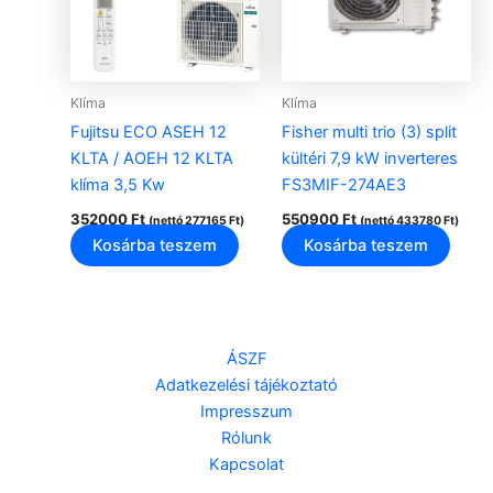
Klíma
Klíma
Fujitsu ECO ASEH 12
Fisher multi trio (3) split
KLTA / AOEH 12 KLTA
kültéri 7,9 kW inverteres
klíma 3,5 Kw
FS3MIF-274AE3
352000
Ft
550900
Ft
(nettó
277165
Ft
)
(nettó
433780
Ft
)
Kosárba teszem
Kosárba teszem
ÁSZF
Adatkezelési tájékoztató
Impresszum
Rólunk
Kapcsolat