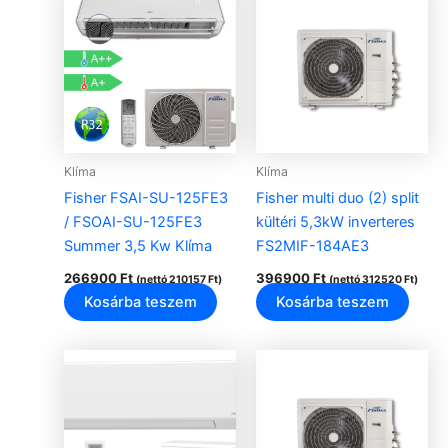
Klíma
Klíma
Fisher FSAI-SU-125FE3
Fisher multi duo (2) split
/ FSOAI-SU-125FE3
kültéri 5,3kW inverteres
Summer 3,5 Kw Klíma
FS2MIF-184AE3
266900
Ft
396900
Ft
(nettó
210157
Ft
)
(nettó
312520
Ft
)
Kosárba teszem
Kosárba teszem