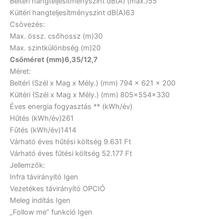
Beltéri hangteljesítményszint dB(A) (max.)
55
Kültéri hangteljesítményszint dB(A)
63
Csövezés:
Max. össz. csőhossz (m)
30
Max. szintkülönbség (m)
20
Csőméret (mm)
6,35/12,7
Méret:
Beltéri (Szél x Mag x Mély.) (mm)
794 x 621 x 200
Kültéri (Szél x Mag x Mély.) (mm)
805×554×330
Éves energia fogyasztás ** (kWh/év)
Hűtés (kWh/év)
261
Fűtés (kWh/év)
1414
Várható éves hűtési költség
9.631 Ft
Várható éves fűtési költség
52.177 Ft
Jellemzők:
Infra távirányító
Igen
Vezetékes távirányító
OPCIÓ
Meleg indítás
Igen
„Follow me” funkció
Igen