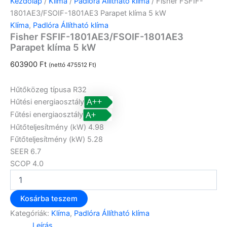
Kezdőlap
/
Klíma
/
Padlóra Állítható klíma
/ Fisher FSFIF-
1801AE3/FSOIF-1801AE3 Parapet klíma 5 kW
Klíma
,
Padlóra Állítható klíma
Fisher FSFIF-1801AE3/FSOIF-1801AE3
Parapet klíma 5 kW
603900
Ft
(nettó
475512
Ft
)
Hűtőközeg típusa
R32
Hűtési energiaosztály
Fűtési energiaosztály
Hűtőteljesítmény (kW)
4.98
Fűtőteljesítmény (kW)
5.28
SEER
6.7
SCOP
4.0
Kosárba teszem
Kategóriák:
Klíma
,
Padlóra Állítható klíma
Leírás