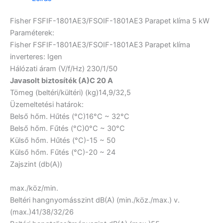
Fisher FSFIF-1801AE3/FSOIF-1801AE3 Parapet klíma 5 kW
Paraméterek:
Fisher FSFIF-1801AE3/FSOIF-1801AE3 Parapet klíma
inverteres:
Igen
Hálózati áram (V/f/Hz)
230/1/50
Javasolt biztosíték (A)
C 20 A
Tömeg (beltéri/kültéri) (kg)
14,9/32,5
Üzemeltetési határok:
Belső hőm. Hűtés (°C)
16°C ~ 32°C
Belső hőm. Fűtés (°C)
0°C ~ 30°C
Külső hőm. Hűtés (°C)
-15 ~ 50
Külső hőm. Fűtés (°C)
-20 ~ 24
Zajszint (db(A))
max./köz/min.
Beltéri hangnyomásszint dB(A) (min./köz./max.) v.
(max.)
41/38/32/26