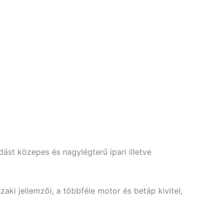
ást közepes és nagylégterű ipari illetve
aki jellemzői, a többféle motor és betáp kivitel,