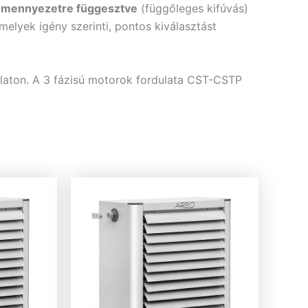
s
mennyezetre függesztve
(függőleges kifúvás)
elyek igény szerinti, pontos kiválasztást
laton. A 3 fázisú motorok fordulata CST-CSTP