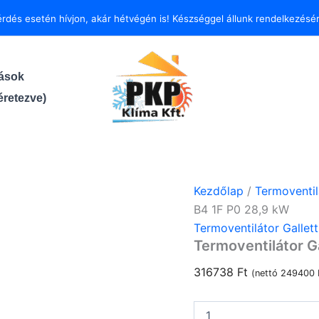
Termoventilátor
érdés esetén hívjon, akár hétvégén is!
Készséggel állunk rendelkezésér
Galletti
AREO
24
B4
tások
1F
P0
retezve)
28,9
kW
mennyiség
Kezdőlap
/
Termoventilá
B4 1F P0 28,9 kW
Termoventilátor Gallett
Termoventilátor G
316738
Ft
(nettó
249400