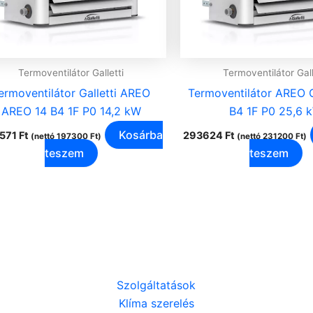
Termoventilátor Galletti
Termoventilátor Gall
ermoventilátor Galletti AREO
Termoventilátor AREO G
AREO 14 B4 1F P0 14,2 kW
B4 1F P0 25,6 
Kosárba
571
Ft
293624
Ft
(nettó
197300
Ft
)
(nettó
231200
Ft
)
teszem
teszem
Szolgáltatások
Klíma szerelés