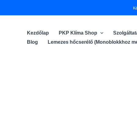
Skip
K
to
content
Kezdőlap
PKP Klíma Shop
Szolgálta
Blog
Lemezes hőcserélő (Monoblokkhoz mé