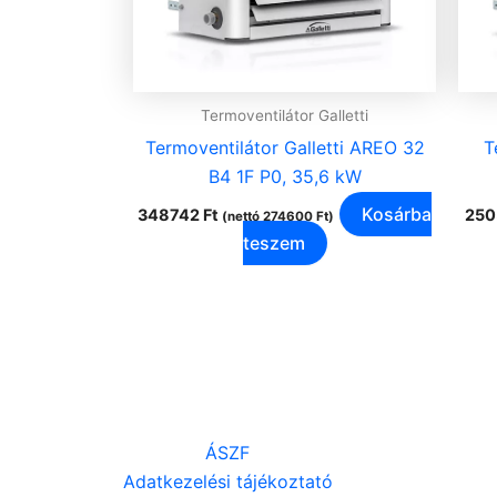
Termoventilátor Galletti
Termoventilátor Galletti AREO 32
T
B4 1F P0, 35,6 kW
Kosárba
348742
Ft
250
(nettó
274600
Ft
)
teszem
ÁSZF
Adatkezelési tájékoztató