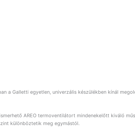
 a Galletti egyetlen, univerzális készülékben kínál megold
elismerhető AREO termoventilátort mindenekelőtt kiváló műsz
jszint különböztetik meg egymástól.