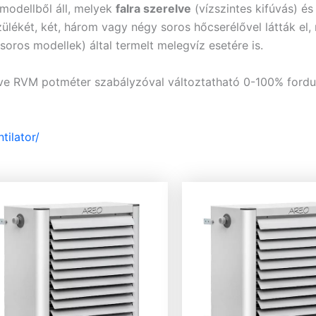
modellből áll, melyek
falra szerelve
(vízszintes kifúvás) é
lékét, két, három vagy négy soros hőcserélővel látták el, m
oros modellek) által termelt melegvíz esetére is.
tve RVM potméter szabályzóval változtatható 0-100% fordu
tilator/