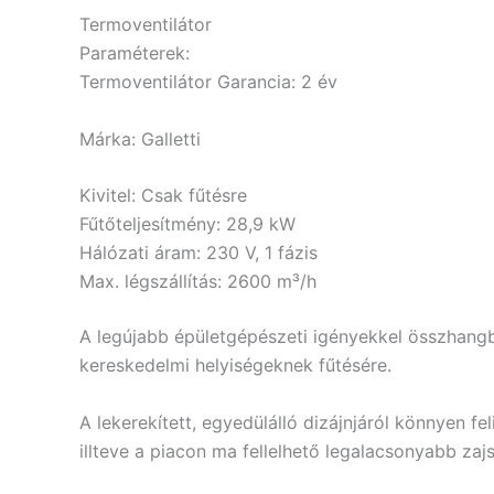
Termoventilátor
Paraméterek:
Termoventilátor Garancia
: 2 év
Márka
: Galletti
Kivitel
: Csak fűtésre
Fűtőteljesítmény
: 28,9 kW
Hálózati áram
: 230 V, 1 fázis
Max. légszállítás
: 2600 m³/h
A legújabb épületgépészeti igényekkel összhangban
kereskedelmi helyiségeknek fűtésére.
A lekerekített, egyedülálló dizájnjáról könnyen f
illteve a piacon ma fellelhető legalacsonyabb za