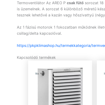
Termoventilátor Az AREO P
csak fűtő
sorozat 18 
is üzemelnek. A sorozat 6 különböző méretű készü
tesznek lehetővé a kazán vagy hőszivattyú (négys
Az 1 fázisú motorok 1 fokozatban működnek ille
csillag/delta kapcsolóval.
https://pkpklimashop.hu/termekkategoria/termven
Kapcsolódó termékek