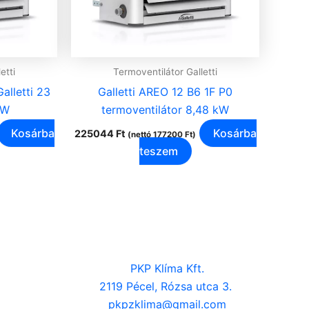
etti
Termoventilátor Galletti
alletti 23
Galletti AREO 12 B6 1F P0
kW
termoventilátor 8,48 kW
Kosárba
Kosárba
225044
Ft
(nettó
177200
Ft
)
teszem
PKP Klíma Kft.
2119 Pécel, Rózsa utca 3.
pkpzklima@gmail.com