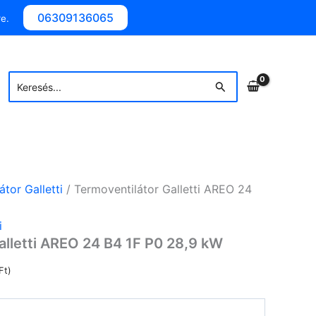
06309136065
e.
Search
Search
for:
tor Galletti
/ Termoventilátor Galletti AREO 24
i
alletti AREO 24 B4 1F P0 28,9 kW
Ft
)