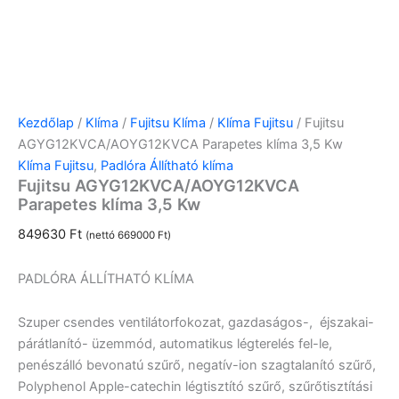
Kezdőlap
/
Klíma
/
Fujitsu Klíma
/
Klíma Fujitsu
/ Fujitsu
AGYG12KVCA/AOYG12KVCA Parapetes klíma 3,5 Kw
Klíma Fujitsu
,
Padlóra Állítható klíma
Fujitsu AGYG12KVCA/AOYG12KVCA
Parapetes klíma 3,5 Kw
849630
Ft
(nettó
669000
Ft
)
PADLÓRA ÁLLÍTHATÓ KLÍMA
Szuper csendes ventilátorfokozat, gazdaságos-, éjszakai-
párátlanító- üzemmód, automatikus légterelés fel-le,
penészálló bevonatú szűrő, negatív-ion szagtalanító szűrő,
Polyphenol Apple-catechin légtisztító szűrő, szűrőtisztítási