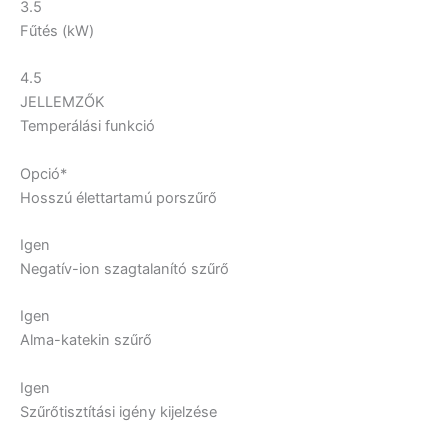
3.5
Fűtés (kW)
4.5
JELLEMZŐK
Temperálási funkció
Opció*
Hosszú élettartamú porszűrő
Igen
Negatív-ion szagtalanító szűrő
Igen
Alma-katekin szűrő
Igen
Szűrőtisztítási igény kijelzése