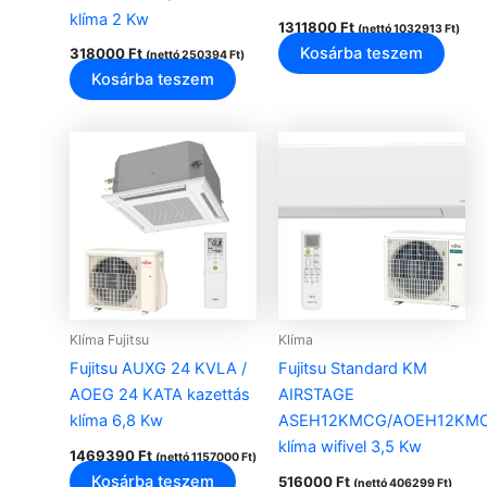
klíma 2 Kw
1311800
Ft
(nettó
1032913
Ft
)
Kosárba teszem
318000
Ft
(nettó
250394
Ft
)
Kosárba teszem
Klíma Fujitsu
Klíma
Fujitsu AUXG 24 KVLA /
Fujitsu Standard KM
AOEG 24 KATA kazettás
AIRSTAGE
klíma 6,8 Kw
ASEH12KMCG/AOEH12KM
klíma wifivel 3,5 Kw
1469390
Ft
(nettó
1157000
Ft
)
Kosárba teszem
516000
Ft
(nettó
406299
Ft
)