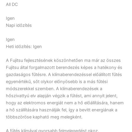
All DC
Igen
Napi időzítés
Igen
Heti időzítés: Igen
A Fujitsu fejlesztésének köszönhetően ma már az összes
Fujitsu által forgalmazott berendezés képes a hatékony és
gazdaságos fűtésre. A klímaberendezéssel előállított fűtés
egyenértékű, sőt olykor előnyösebb is a más fűtési
módszerekkel szemben. A klímaberendezések a
hőszivattyú elv alapján végzik a fűtést, ami annyit jelent,
hogy az elektromos energiát nem a hő előállítására, hanem
a hő szállítására használják fel, így a bevitt energiának a
többszöröse kapható meg melegként.
A fűtés klímával gyorsabb felmelegedést okoz.