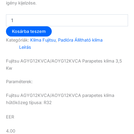
igény kijelzése.
Kosárba teszem
Kategóriák:
Klíma Fujitsu
,
Padlóra Állítható klíma
Leírás
Fujitsu AGYG12KVCA/AOYG12KVCA Parapetes klíma 3,5
Kw
Paraméterek:
Fujitsu AGYG12KVCA/AOYG12KVCA parapetes klíma
hűtőközeg típusa: R32
EER
4.00