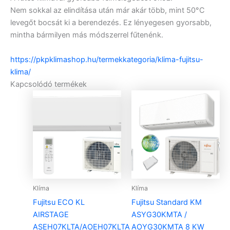
Nem sokkal az elindítása után már akár több, mint 50°C
levegőt bocsát ki a berendezés. Ez lényegesen gyorsabb,
mintha bármilyen más módszerrel fűtenénk.
https://pkpklimashop.hu/termekkategoria/klima-fujitsu-
klima/
Kapcsolódó termékek
Klíma
Klíma
Fujitsu ECO KL
Fujitsu Standard KM
AIRSTAGE
ASYG30KMTA /
ASEH07KLTA/AOEH07KLTA
AOYG30KMTA 8 KW