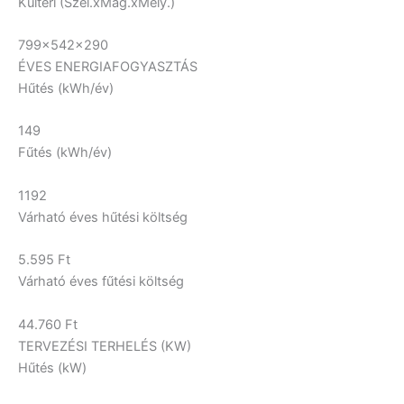
Kültéri (Szél.xMag.xMély.)
799x542x290
ÉVES ENERGIAFOGYASZTÁS
Hűtés (kWh/év)
149
Fűtés (kWh/év)
1192
Várható éves hűtési költség
5.595 Ft
Várható éves fűtési költség
44.760 Ft
TERVEZÉSI TERHELÉS (KW)
Hűtés (kW)