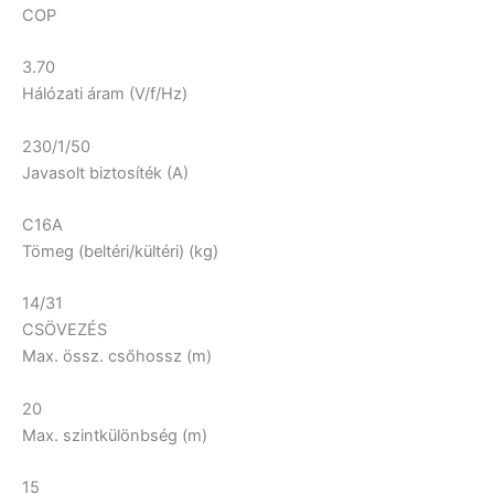
COP
3.70
Hálózati áram (V/f/Hz)
230/1/50
Javasolt biztosíték (A)
C16A
Tömeg (beltéri/kültéri) (kg)
14/31
CSÖVEZÉS
Max. össz. csőhossz (m)
20
Max. szintkülönbség (m)
15