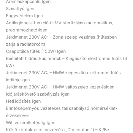
Áramláskapcsoló
Igen
Szivattyú
Igen
Fagyvédelem
Igen
Antilegionella funkció (HMV sterilizálás) (automaitkus,
programozható)
igen
Jelkimenet 230V AC: – Zóna szelep vezérlés (hűtésben
zárja a radiátorkört)
Csepptálca fűtés (150W)
Igen
Beépített hidraulikus modul: – Kiegészítő elektromos fűtés (3
kW)
Jelkimenet 230V AC: – HMW kiegészítő elektromos fűtés
indítójel
igen
Jelkimenet 230V AC: – HMW váltószelep vezérlés
igen
Időjáráskövető szabályzás
Igen
Heti időzítés
Igen
Érintőképernyős vezetékes fali szabályzó hőmérséklet-
érzékelővel
Wifi vezérelhetőség
Igen
Külső kontaktusos vezrérlés („Dry contact”) – Ki/Be