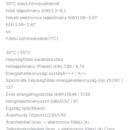
35°C külső hőmérsékletnél
Hűtő teljesítmény (kW)
3.3~8.2
Felvett elektromos teljesítmény (kW)
1.08~3.07
EER
3.06~2.67
ηs
Fűtési vízhőmérséklet (°C)
35°C / 55°C
Helyiségfűtési karakterisztika
Hőteljesítmény (Prated) (kW)
7,89 / 8,70
Energiahatékonysági osztály
A+++ / A++
Szezonális helyiségfűtési energiahatékonyság (ηs) (%)
181 /
137
Éves energiafogyasztás (kWh)
3546 / 5139
Hangteljesítményszint (dB(A))
57 / 61
Egység specifikáció
Áramforrás (V/ph/Hz)
230/1/50
Áramfelvétel (max. + elektromos fűtés) (A)
Teljesítményfelvétel (max. + elektromos fűtés) (A) Copy