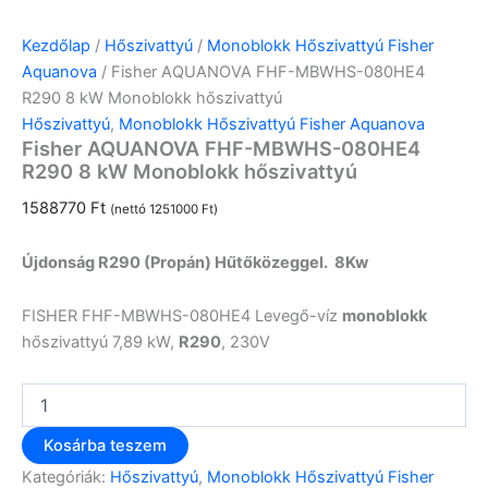
Kezdőlap
/
Hőszivattyú
/
Monoblokk Hőszivattyú Fisher
Aquanova
/ Fisher AQUANOVA FHF-MBWHS-080HE4
R290 8 kW Monoblokk hőszivattyú
Hőszivattyú
,
Monoblokk Hőszivattyú Fisher Aquanova
Fisher AQUANOVA FHF-MBWHS-080HE4
R290 8 kW Monoblokk hőszivattyú
1588770
Ft
(nettó
1251000
Ft
)
Újdonság R290 (Propán) Hűtőközeggel. 8Kw
FISHER FHF-MBWHS-080HE4 Levegő-víz
monoblokk
hőszivattyú 7,89 kW,
R290
, 230V
Kosárba teszem
Kategóriák:
Hőszivattyú
,
Monoblokk Hőszivattyú Fisher