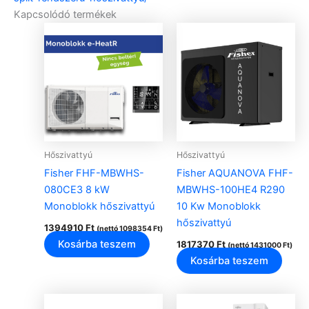
Kapcsolódó termékek
Hőszivattyú
Hőszivattyú
Fisher FHF-MBWHS-
Fisher AQUANOVA FHF-
080CE3 8 kW
MBWHS-100HE4 R290
Monoblokk hőszivattyú
10 Kw Monoblokk
hőszivattyú
1394910
Ft
(nettó
1098354
Ft
)
Kosárba teszem
1817370
Ft
(nettó
1431000
Ft
)
Kosárba teszem