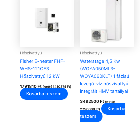
Hőszivattyú
Hőszivattyú
Fisher E-heater FHF-
Waterstage 4,5 Kw
WHS-121CE3
(WGYA050ML3-
Hőszivattyú 12 kW
WOYA060KLT) 1 fázisú
levegő-víz hőszívattyú
1791810
Ft
(nettó
1410874
Ft
)
integrált HMV tartállyal
Kosárba teszem
3492500
Ft
(nettó
Kosárba
2750000
Ft
)
teszem