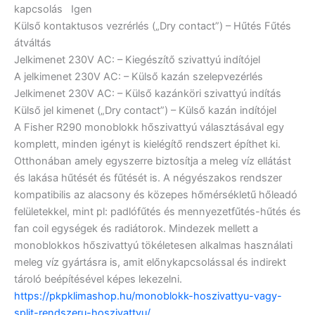
kapcsolás
Igen
Külső kontaktusos vezrérlés („Dry contact”) – Hűtés Fűtés
átváltás
Jelkimenet 230V AC: – Kiegészítő szivattyú indítójel
A jelkimenet 230V AC: – Külső kazán szelepvezérlés
Jelkimenet 230V AC: – Külső kazánköri szivattyú indítás
Külső jel kimenet („Dry contact”) – Külső kazán indítójel
A Fisher R290 monoblokk hőszivattyú választásával egy
komplett, minden igényt is kielégítő rendszert építhet ki.
Otthonában amely egyszerre biztosítja a meleg víz ellátást
és lakása hűtését és fűtését is. A négyészakos rendszer
kompatibilis az alacsony és közepes hőmérsékletű hőleadó
felületekkel, mint pl: padlófűtés és mennyezetfűtés-hűtés és
fan coil egységek és radiátorok. Mindezek mellett a
monoblokkos hőszivattyú tökéletesen alkalmas használati
meleg víz gyártásra is, amit előnykapcsolással és indirekt
tároló beépítésével képes lekezelni.
https://pkpklimashop.hu/monoblokk-hoszivattyu-vagy-
split-rendszeru-hoszivattyu/