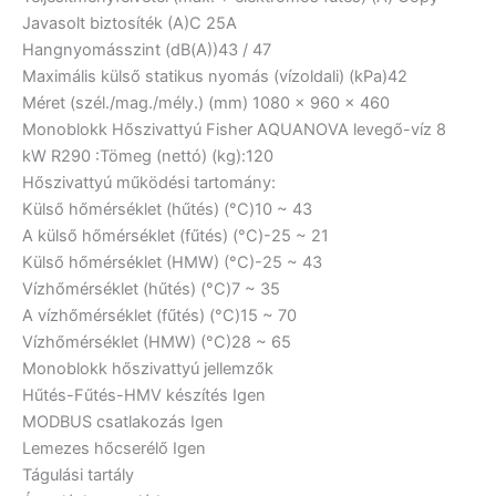
Javasolt biztosíték (A)
C 25A
Hangnyomásszint (dB(A))
43 / 47
Maximális külső statikus nyomás (vízoldali) (kPa)
42
Méret (szél./mag./mély.) (mm)
1080 x 960 x 460
Monoblokk Hőszivattyú Fisher AQUANOVA levegő-víz 8
kW R290 :Tömeg (nettó) (kg):
120
Hőszivattyú működési tartomány:
Külső hőmérséklet (hűtés) (°C)
10 ~ 43
A külső hőmérséklet (fűtés) (°C)
-25 ~ 21
Külső hőmérséklet (HMW) (°C)
-25 ~ 43
Vízhőmérséklet (hűtés) (°C)
7 ~ 35
A vízhőmérséklet (fűtés) (°C)
15 ~ 70
Vízhőmérséklet (HMW) (°C)
28 ~ 65
Monoblokk hőszivattyú jellemzők
Hűtés-Fűtés-HMV készítés
Igen
MODBUS csatlakozás
Igen
Lemezes hőcserélő
Igen
Tágulási tartály